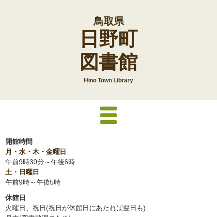
鳥取県
日野町
図書館
Hino Town Library
利用案内
開館時間
月・水・木・金曜日
館内案内
午前9時30分～午後6時
土・日曜日
午前9時～午後5時
本を探す
休館日
火曜日、祝日(祝日が休館日にあたれば翌日も)
雑誌・新聞一覧